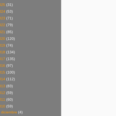
025
(31)
024
(53)
023
(71)
022
(79)
021
(85)
020
(120)
019
(74)
018
(134)
017
(135)
016
(97)
015
(100)
014
(112)
013
(83)
012
(59)
011
(60)
010
(59)
►
diciembre
(4)