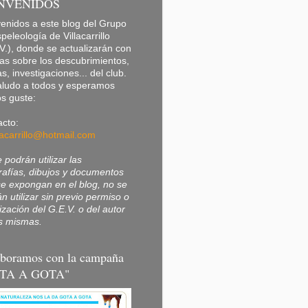
NVENIDOS
enidos a este blog del Grupo
peleología de Villacarrillo
V.), donde se actualizarán con
ias sobre los descubrimientos,
as, investigaciones... del club.
aludo a todos y esperamos
s guste:
cto:
lacarrillo@hotmail.com
 podrán utilizar las
rafías, dibujos y documentos
e expongan en el blog, no se
n utilizar sin previo permiso o
ización del G.E.V. o del autor
s mismas.
boramos con la campaña
TA A GOTA"