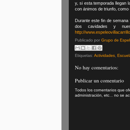
y, si esta temporada llegan 
con ánimos de triunfo, como 
Durante este fin de semana 
dos cavidades y nues
http://www.espeleovillacarrill
Publicado por
Grupo de Espele
Etiquetas:
Actividades
,
Escuel
No hay comentarios:
Publicar un comentario
Todos los comentarios que of
administración, etc... no se a