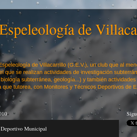
speleología de Villacar
Espeleología de Villacarrillo (G.E.V.), un club que al me
l que se realizan actividades de investigación subterrá
 biología subterránea, geología...) y también actividades
 que tutorea, con Monitores y Técnicos Deportivos de Es
2010
Sígu
n Deportivo Municipal