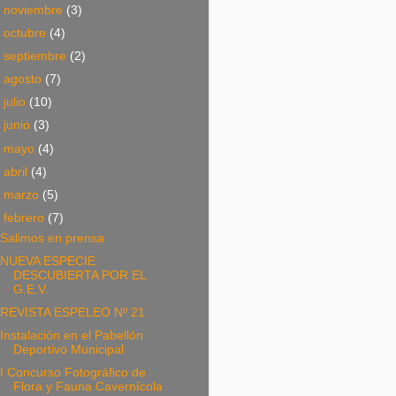
►
noviembre
(3)
►
octubre
(4)
►
septiembre
(2)
►
agosto
(7)
►
julio
(10)
►
junio
(3)
►
mayo
(4)
►
abril
(4)
►
marzo
(5)
▼
febrero
(7)
Salimos en prensa
NUEVA ESPECIE
DESCUBIERTA POR EL
G.E.V.
REVISTA ESPELEO Nº 21
Instalación en el Pabellón
Deportivo Municipal
I Concurso Fotográfico de
Flora y Fauna Cavernícola