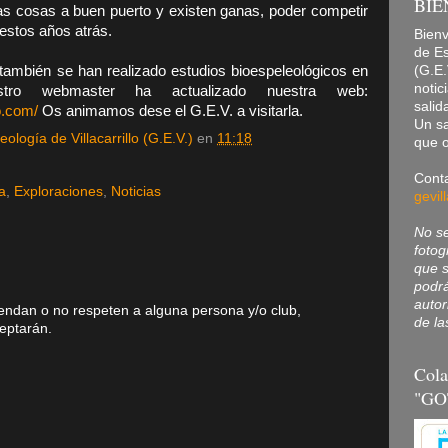
BIE
las cosas a buen puerto y existen ganas, poder competir
estos años atrás.
Bienv
de Es
(G.E.
también se han realizado estudios bioespeleológicos en
notic
tro webmaster ha actualizado nuestra web:
salid
o.com/
Os animamos dese el G.E.V. a visitarla.
Un s
ología de Villacarrillo (G.E.V.)
en
11:18
que o
Conta
a
,
Exploraciones
,
Noticias
gevil
No se
fotog
que s
podrá
autor
endan o no respeten a alguna persona y/o club,
de la
ceptarán.
Cola
"GO