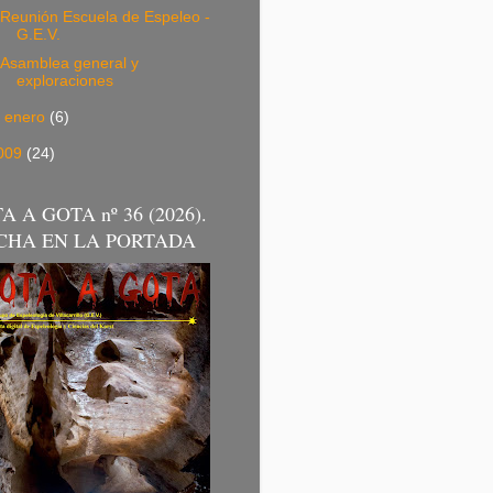
Reunión Escuela de Espeleo -
G.E.V.
Asamblea general y
exploraciones
►
enero
(6)
009
(24)
A A GOTA nº 36 (2026).
CHA EN LA PORTADA