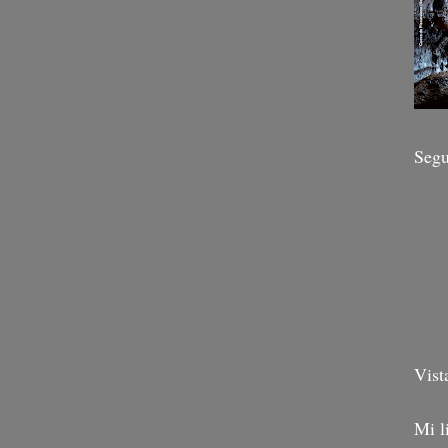
Segu
Vist
Mi l