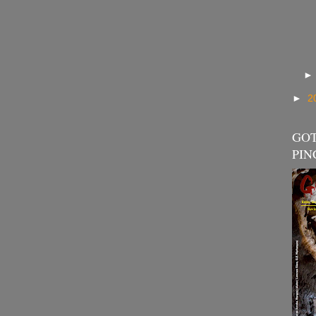
►
2
GOT
PIN