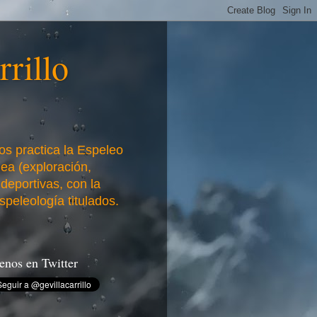
rillo
nos practica la Espeleo
nea (exploración,
 deportivas, con la
peleología titulados.
enos en Twitter