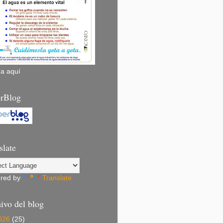
ha aquí
rBlog
slate
red by
Translate
ivo del blog
026
(25)