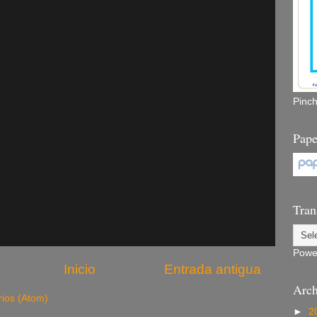
Pinc
Pape
Tran
Powe
Inicio
Entrada antigua
Arch
rios (Atom)
►
2