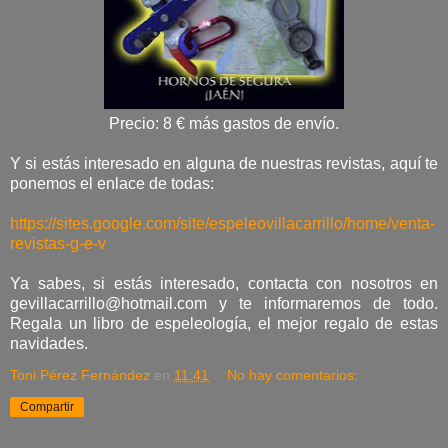
Precio: 8 € más gastos de envío.
Y si estás interesado en alguna de nuestras revistas, aquí te
ponemos el enlace de todas:
https://sites.google.com/site/espeleovillacarrillo/home/venta-
revistas-g-e-v
Ya sabes, si estás interesado, contacta con nosotros en
gevillacarrillo@hotmail.com y te informaremos de todo.
Regala un libro de espeleología, el mejor regalo de estas
navidades.
Toni Pérez Fernández
en
11:41
No hay comentarios:
Compartir