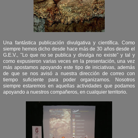
Una fantástica publicación divulgativa y científica. Como
siempre hemos dicho desde hace más de 30 años desde el
G.E.V., "Lo que no se publica y divulga no existe" y tal y
como expusieron varias veces en la presentación, una vez
más apostamos apoyando este tipo de iniciativas, además
de que se nos avisó a nuestra dirección de correo con
tiempo suficiente para poder organizarnos. Nosotros
siempre estaremos en aquellas actividades que podamos
apoyando a nuestros compañeros, en cualquier territorio.