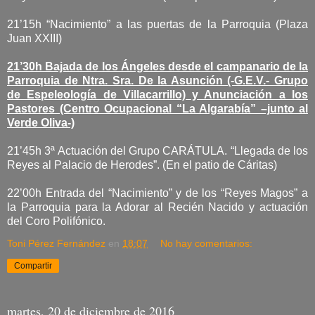
21’15h “Nacimiento” a las puertas de la Parroquia (Plaza
Juan XXIII)
21’30h Bajada de los Ángeles desde el campanario de la
Parroquia de Ntra. Sra. De la Asunción (-G.E.V.- Grupo
de Espeleología de Villacarrillo) y Anunciación a los
Pastores (Centro Ocupacional “La Algarabía” –junto al
Verde Oliva-)
21’45h 3ª Actuación del Grupo CARÁTULA. “Llegada de los
Reyes al Palacio de Herodes”. (En el patio de Cáritas)
22’00h Entrada del “Nacimiento” y de los “Reyes Magos” a
la Parroquia para la Adorar al Recién Nacido y actuación
del Coro Polifónico.
Toni Pérez Fernández
en
18:07
No hay comentarios:
Compartir
martes, 20 de diciembre de 2016