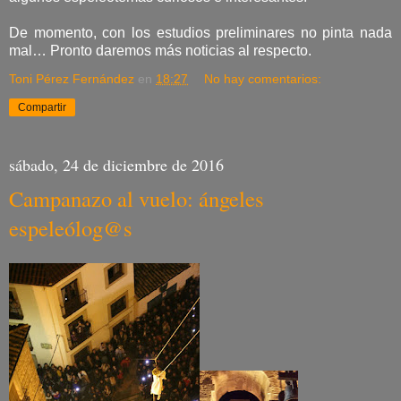
De momento, con los estudios preliminares no pinta nada
mal… Pronto daremos más noticias al respecto.
Toni Pérez Fernández
en
18:27
No hay comentarios:
Compartir
sábado, 24 de diciembre de 2016
Campanazo al vuelo: ángeles
espeleólog@s