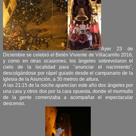
Ayer 23 de
Diciembre se celebró el Belén Viviente de Villacarrillo 2016,
y como en otras ocasiones, los ángeles sobrevolaron el
cielo de la localidad para "anunciar el nacimiento",
descolgándose por rápel guiado desde el campanario de la
Iglesia de la Asunción, a 30 metros de altura.
A las 21:15 de la noche aparecían este año dos ángeles por
una cara y otros dos por la cara opuesta, donde el murmullo
de la gente comenzaba a acompañar el espectacular
descenso.