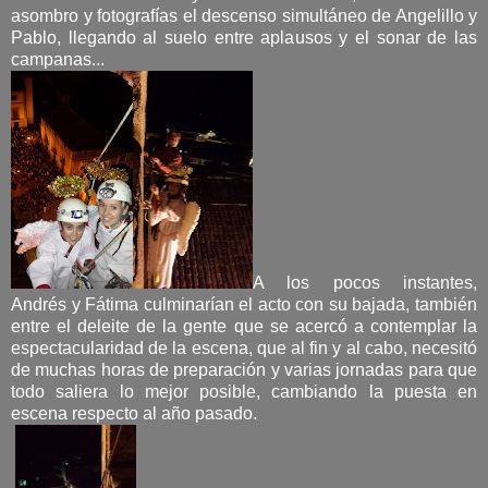
asombro y fotografías el descenso simultáneo de Angelillo y
Pablo, llegando al suelo entre aplausos y el sonar de las
campanas...
A los pocos instantes,
Andrés y Fátima culminarían el acto con su bajada, también
entre el deleite de la gente que se acercó a contemplar la
espectacularidad de la escena, que al fin y al cabo, necesitó
de muchas horas de preparación y varias jornadas para que
todo saliera lo mejor posible, cambiando la puesta en
escena respecto al año pasado.