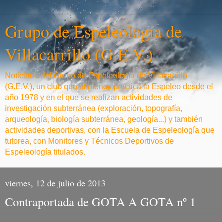
Grupo de Espeleología de
Villacarrillo (G.E.V.)
Noticiario del Grupo de Espeleología de Villacarrillo
(G.E.V.), un club que al menos practica la Espeleo desde el
año 1978 y en el que se realizan actividades de
investigación subterránea (exploración, topografía,
arqueología, biología subterránea, geología...) y también
actividades deportivas, con la Escuela de Espeleología que
tutorea, con Monitores y Técnicos Deportivos de
Espeleología titulados.
viernes, 12 de julio de 2013
Contraportada de GOTA A GOTA nº 1