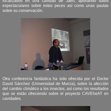
localizados en una cavidad de Jaén, aportando datos
espectaculares sobre estos peces así como unas pautas
sobre su conservación.
Otra conferencia fantástica ha sido ofrecida por el Doctor
David Sánchez (Universidad de Murcia), sobre la afección
del cambio climático a los insectos, así como los resultados
que se están ofreciendo sobre el proyecto CAVEheAT en
cavidades.