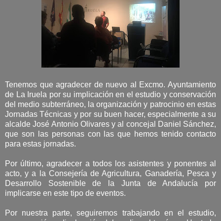
Tenemos que agradecer de nuevo al Excmo. Ayuntamiento
de La Iruela por su implicación en el estudio y conservación
del medio subterráneo, la organización y patrocinio en estas
Jornadas Técnicas y por su buen hacer, especialmente a su
alcalde José Antonio Olivares y al concejal Daniel Sánchez,
que son las personas con las que hemos tenido contacto
para estas jornadas.
Por último, agradecer a todos los asistentes y ponentes al
acto, y a la Consejería de Agricultura, Ganadería, Pesca y
Desarrollo Sostenible de la Junta de Andalucía por
implicarse en este tipo de eventos.
Por nuestra parte, seguiremos trabajando en el estudio,