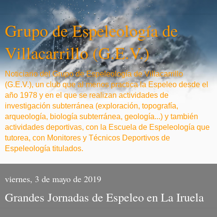
Grupo de Espeleología de
Villacarrillo (G.E.V.)
Noticiario del Grupo de Espeleología de Villacarrillo
(G.E.V.), un club que al menos practica la Espeleo desde el
año 1978 y en el que se realizan actividades de
investigación subterránea (exploración, topografía,
arqueología, biología subterránea, geología...) y también
actividades deportivas, con la Escuela de Espeleología que
tutorea, con Monitores y Técnicos Deportivos de
Espeleología titulados.
viernes, 3 de mayo de 2019
Grandes Jornadas de Espeleo en La Iruela